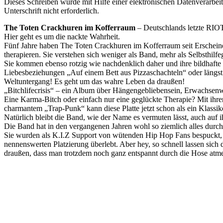
Dieses Schreiben wurde mit Hilfe einer elektronischen Datenverarbeitu
Unterschrift nicht erforderlich.
The Toten Crackhuren im Kofferraum
– Deutschlands letzte RIO
Hier geht es um die nackte Wahrheit.
Fünf Jahre haben The Toten Crackhuren im Kofferraum seit Erscheinen i
therapieren. Sie verstehen sich weniger als Band, mehr als Selbsthil
Sie kommen ebenso rotzig wie nachdenklich daher und ihre bildhafte
Liebesbeziehungen „Auf einem Bett aus Pizzaschachteln“ oder längst
Weltuntergang! Es geht um das wahre Leben da draußen!
„Bitchlifecrisis“ – ein Album über Hängengebliebensein, Erwachsen
Eine Karma-Bitch oder einfach nur eine geglückte Therapie? Mit ih
charmantem „Trap-Punk“ kann diese Platte jetzt schon als ein Klassik
Natürlich bleibt die Band, wie der Name es vermuten lässt, auch auf 
Die Band hat in den vergangenen Jahren wohl so ziemlich alles durchl
Sie wurden als K.I.Z Support von wütenden Hip Hop Fans bespuckt, 
nennenswerten Platzierung überlebt. Aber hey, so schnell lassen sich 
draußen, dass man trotzdem noch ganz entspannt durch die Hose atm