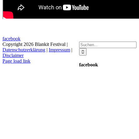
facebook
Suche
Copyright
2026 Blankit Festival |
nach:
Datenschutzerklärung
|
Impressum
|
Disclaimer
Instagram
Facebook
YouTube
Spotify
Deezer
Page load link
facebook
Nach
oben