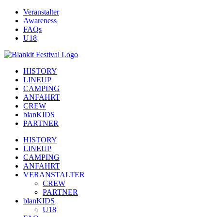
Zum
Veranstalter
Inhalt
Awareness
springen
FAQs
U18
HISTORY
LINEUP
CAMPING
ANFAHRT
CREW
blanKIDS
PARTNER
HISTORY
LINEUP
CAMPING
ANFAHRT
VERANSTALTER
CREW
PARTNER
blanKIDS
U18