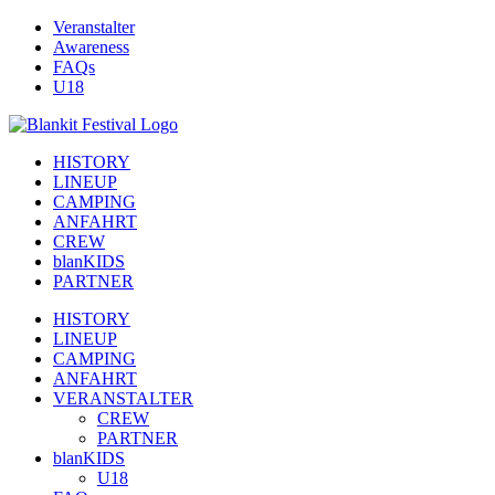
Zum
Veranstalter
Inhalt
Awareness
springen
FAQs
U18
HISTORY
LINEUP
CAMPING
ANFAHRT
CREW
blanKIDS
PARTNER
HISTORY
LINEUP
CAMPING
ANFAHRT
VERANSTALTER
CREW
PARTNER
blanKIDS
U18