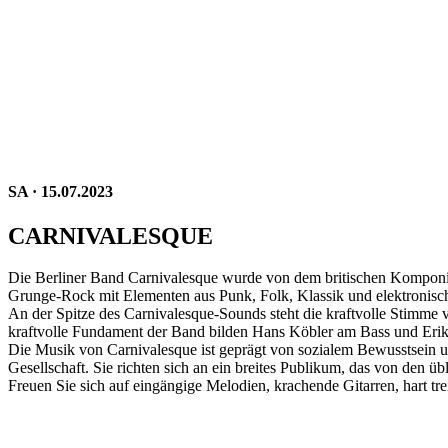
SA · 15.07.2023
CARNIVALESQUE
Die Berliner Band Carnivalesque wurde von dem britischen Komponis
Grunge-Rock mit Elementen aus Punk, Folk, Klassik und elektronisch
An der Spitze des Carnivalesque-Sounds steht die kraftvolle Stimme 
kraftvolle Fundament der Band bilden Hans Köbler am Bass und Eri
Die Musik von Carnivalesque ist geprägt von sozialem Bewusstsein un
Gesellschaft. Sie richten sich an ein breites Publikum, das von den 
Freuen Sie sich auf eingängige Melodien, krachende Gitarren, hart tr