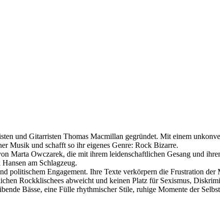
ten und Gitarristen Thomas Macmillan gegründet. Mit einem unkonvent
er Musik und schafft so ihr eigenes Genre: Rock Bizarre.
von Marta Owczarek, die mit ihrem leidenschaftlichen Gesang und ihre
k Hansen am Schlagzeug.
d politischem Engagement. Ihre Texte verkörpern die Frustration der M
üblichen Rockklischees abweicht und keinen Platz für Sexismus, Diskrim
eibende Bässe, eine Fülle rhythmischer Stile, ruhige Momente der Selb