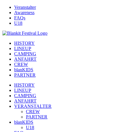
Zum
Veranstalter
Inhalt
Awareness
springen
FAQs
U18
HISTORY
LINEUP
CAMPING
ANFAHRT
CREW
blanKIDS
PARTNER
HISTORY
LINEUP
CAMPING
ANFAHRT
VERANSTALTER
CREW
PARTNER
blanKIDS
U18